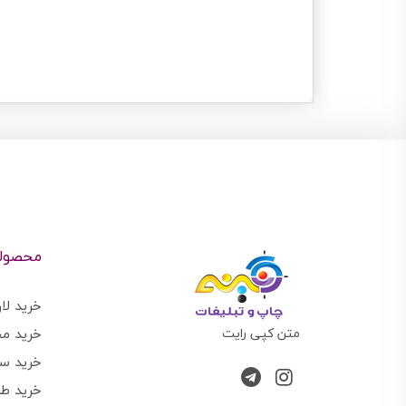
محصول
خرید لا
متن کپی رایت
خرید م
خرید س
خرید طر