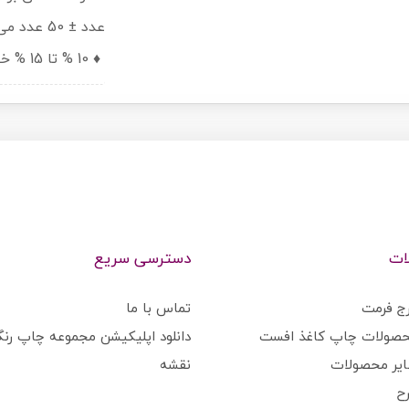
عدد ± 50 عدد می باشد.
♦️ 10 % تا 15 % خطای رنگ با مانیتور کالیبره اجتناب پذیر است
ات
دسترسی سریع
رج فرمت
تماس با ما
حصولات چاپ کاغذ افست
دانلود اپلیکیشن مجموعه چاپ رنگ
ایر محصولات
نقشه
ح