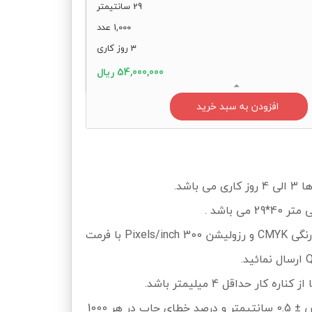
29 سانتیمتر
1,000 عدد
3 روز کاری
54,000,000 ریال
افزودن به سبد خرید
 باشد.
می باشد .
♦️فایل ها را با مد رنگی CMYK و رزولیشن 300 Pixels/inch با فرمت
ه کار حداقل 4 میلیمتر باشد.
♦️درصد خطای برش ± 0.5 سانتیمتر و درصد خطای چاپ در هر 1000