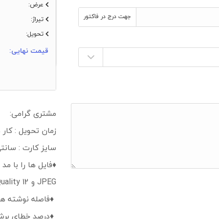
عرض:
جهت درج در فاکتور
تیراژ:
تحویل:
قیمت نهایی:
مشتری گرامی:
زمان تحویل : کار ها 3 الی 4 روز کاری می
سایز کارت : سانتی متر 40*29 
JPEG و Quality 12 ارسال نمائید.
♦️فاصله نوشته ها از کنار