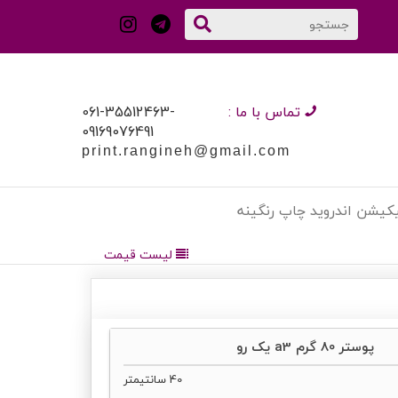
تماس با ما :
061-35512463-
09169076491
print.rangineh@gmail.com
لیکیشن اندروید چاپ رنگینه
لیست قیمت
پوستر 80 گرم a3 یک رو
40 سانتیمتر